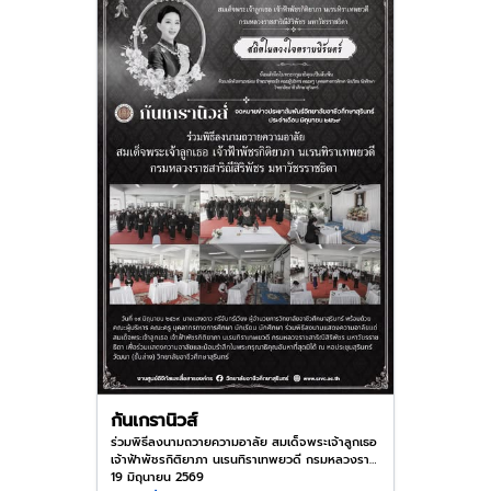
กันเกรานิวส์
ร่วมพิธีลงนามถวายความอาลัย สมเด็จพระเจ้าลูกเธอ
เจ้าฟ้าพัชรกิติยาภา นเรนทิราเทพยวดี กรมหลวงราช
สาริณีสิริพัชร มหาวัชรราชธิดา
19 มิถุนายน 2569