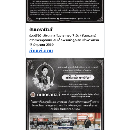
กันเกรานิวส์
ร่วมพิธีบำเพ็ญกุศล ในวาระครบ 7 วัน (สัตตมวาร)
ถวายพระกุศลแด่ สมเด็จพระเจ้าลูกเธอ เจ้าฟ้าพัชรกิ
ติยาภา นเรนทิราเทพยวดี กรมหลวงราชสาริณีสิริ
17 มิถุนายน 2569
พัชร มหาวัชรราชธิดา
อ่านเพิ่มเติม