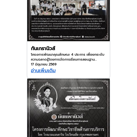
กันเกรานิวส์
โครงการพัฒนาคุณลักษณะ 4 ประการ เพื่อยกระดับ
ความฉลาดรู้โดยการจัดการเรียนการสอนฐาน
สมรรถนะในการพัฒฯาครูและเยาวชนต้นแบบ ประจำ
17 มิถุนายน 2569
ปีงบประมาณ พ.ศ. 2569
อ่านเพิ่มเติม