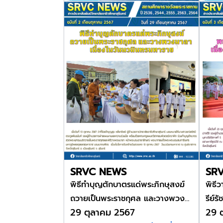
SRVC NEWS
SR
พิธีทำบุญตักบาตรแด่พระภิกษุสงฆ์
พิธี
ถวายเป็นพระราชกุศล และวางพวง
รีย์ร
29 ตุลาคม 2567
29 
มาลาเนื่องในวันนวมินทรมหาราช
ประจ