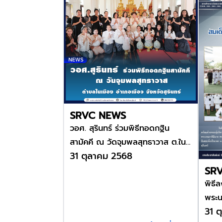
SRVC NEWS
วอศ. สุรินทร์ ร่วมพิธีทอดกฐิน
สามัคคี ณ วัดจุมพลสุทธาวาส ต.ใน
31 ตุลาคม 2568
เมือง อ.เมือง จ.สุรินทร์
SR
พิธี
พระนา
31 
พระบ