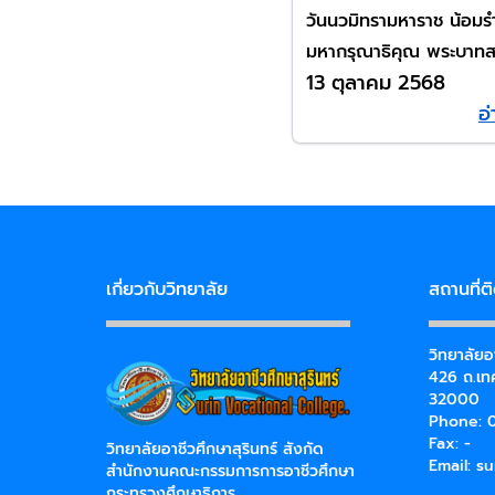
วันนวมิทรามหาราช น้อมร
มหากรุณาธิคุณ พระบาทส
13 ตุลาคม 2568
พระบรมชนการธิเบศ มหาภ
อ่
เดช มหาราช บรมนาถบพิ
เกี่ยวกับวิทยาลัย
สถานที่ต
วิทยาลัยอา
426 ถ.เทศ
32000
Phone: 0
Fax: -
วิทยาลัยอาชีวศึกษาสุรินทร์ สังกัด
Email:
su
สำนักงานคณะกรรมการการอาชีวศึกษา
กระทรวงศึกษาธิการ