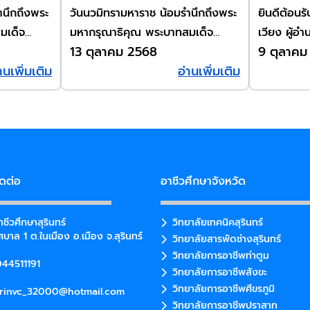
ำนึกถึงพระ
วันนวมิทรามหาราช น้อมรำนึกถึงพระ
ยินดีต้อนรับ 
มเด็จ
มหากรุณาธิคุณ พระบาทสมเด็จ
เวียง ผู้อ
13 ตุลาคม 2568
9 ตุลาคม
ูมิพลดุลย
พระบรมชนการธิเบศ มหาภูมิพลดุลย
ย้ายมาเำร
านเพิ่มเติม
อ่านเพิ่มเติม
ตร
เดช มหาราช บรมนาถบพิตร
วิทยาลัยอาช
ิดต่อ
อาชีวศึกษาจังหวัด
ชีวศึกษาสุรินทร์
วิทยาลัยเทคนิคสุรินทร์
บาล 1 ต.ในเมือง อ.เมือง จ.สุรินทร์
วิทยาลัยสารพัดช่างสุรินทร์
วิทยาลัยการอาชีพท่าตูม
44511191
วิทยาลัยการอาชีพสังขะ
วิทยาลัยการอาชีพศีขรภูมิ
rinvc_32000@hotmail.com
วิทยาลัยการอาชีพปราสาท