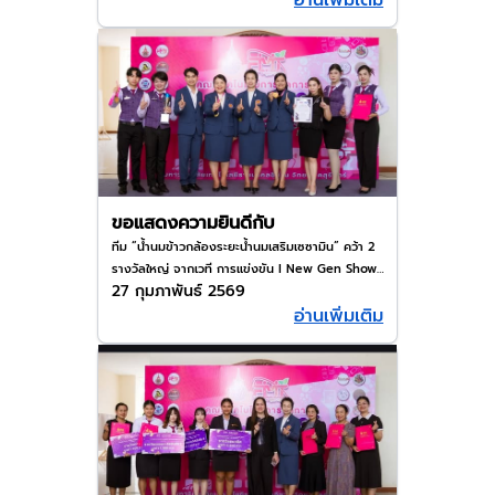
อ่านเพิ่มเติม
ขอแสดงความยินดีกับ
ทีม “น้ำนมข้าวกล้องระยะน้ำนมเสริมเซซามิน” คว้า 2
รางวัลใหญ่ จากเวที การแข่งขัน I New Gen Show
27 กุมภาพันธ์ 2569
& Share Oral Presentation 🥇 รางวัลชนะเลิศ
อ่านเพิ่มเติม
เหรียญทอง 👑 รางวัล GRAND PRIZE