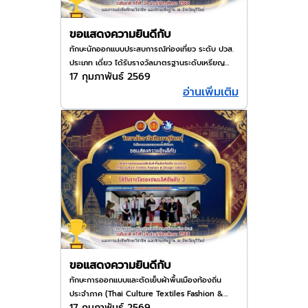
ขอแสดงความยินดีกับ
ทักษะนักออกแบบประสบการณ์ท่องเที่ยว ระดับ ปวส.
ประเภท เดี่ยว ได้รับรางวัลมาตรฐานระดับเหรียญ
17 กุมภาพันธ์ 2569
ทอง ในงานประชุมองค์การนักวิชาชีพในอนาคตแห่ง
อ่านเพิ่มเติม
ประเทศไทย ระดับชาติ ครั้งที่ 34 ณ จังหวัดบุรีรัมย์
ขอแสดงความยินดีกับ
ทักษะการออกแบบและตัดเย็บผ้าพื้นเมืองท้องถิ่น
ประจำภาค (Thai Culture Textiles Fashion &
17 กุมภาพันธ์ 2569
Design) (ระดับ ปวส.) ประเภท ทีม 🏆🥇​ได้รับรางวัล