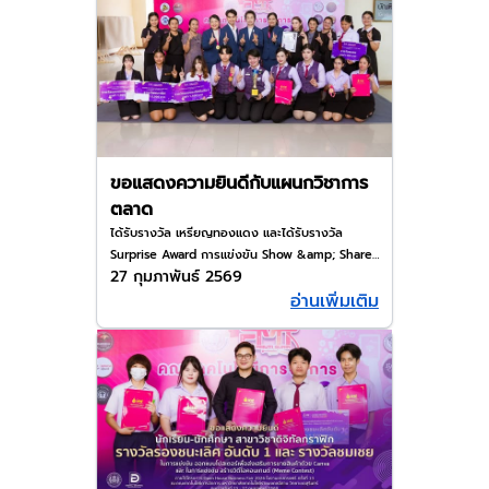
ขอแสดงความยินดีกับแผนกวิชาการ
ตลาด
ได้รับรางวัล เหรียญทองแดง และได้รับรางวัล
Surprise Award การแข่งขัน Show &amp; Share
27 กุมภาพันธ์ 2569
Academic Forum เรื่อง การออกแบบและพัฒนา
อ่านเพิ่มเติม
ผลิตภัณฑ์เครื่องประดับมงคลแบรนด์ Muyara เพื่อ
สร้างมูลค่าเพิ่มจากต้นทุนทางวัฒนธรรมจังหวัด
สุรินทร์