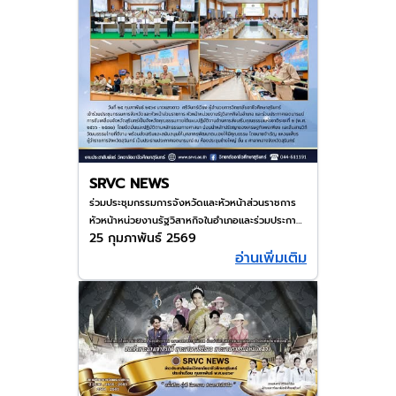
SRVC NEWS
ร่วมประชุมกรรมการจังหวัดและหัวหน้าส่วนราชการ​
หัวหน้าหน่วยงานรัฐวิสาหกิจในอำเภอและร่วมประกาศ
25 กุมภาพันธ์ 2569
เจตนารมย์การขับเคลื่อนจังหวัดสุรินทร์เป็นจังหวัด
อ่านเพิ่มเติม
คุณธรรมภายใต้แผนปฏิบัติงานด้านการส่งเสริม
คุณธรรมแห่งชาติระยะสอง