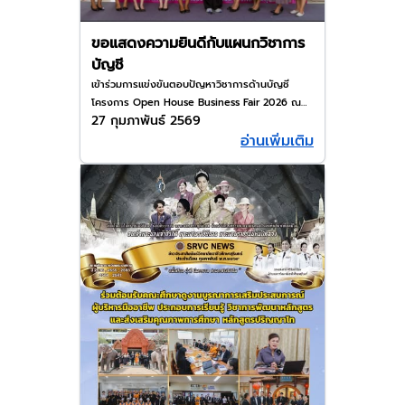
ขอแสดงความยินดีกับแผนกวิชาการ
บัญชี
เข้าร่วมการแข่งขันตอบปัญหาวิชาการด้านบัญชี
โครงการ Open House Business Fair 2026 ณ
27 กุมภาพันธ์ 2569
มหาวิทยาลัยเทคโนโลยีราชมงคลอีสาน วิทยาเขต
อ่านเพิ่มเติม
สุรินทร์ ระดับ ปวช. ได้รับรางวัลชนะเลิศ และรองชนะ
เลิศอันดับ 2 ระดับ ปวส. ได้รับรางวัลรองชนะเลิศ
อันดับ 1 และชมเชย