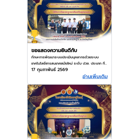
ขอแสดงความยินดีกับ
ทักษะการพัฒนาระบบประเมินบุคลากรด้วยระบบ
เทคโนโลยีสารสนเทศสมัยใหม่ ระดับ ปวช. ประเภท ทีม
17 กุมภาพันธ์ 2569
ได้รับรางวัลมาตรฐานเหรียญทองแดง ในงานประชุม
อ่านเพิ่มเติม
องค์การนักวิชาชีพในอนาคตแห่งประเทศไทย ระดับ
ชาติ ครั้งที่ 34 ณ จังหวัดบุรีรัมย์