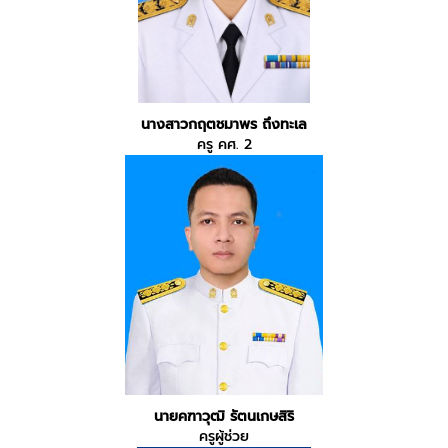
นางสาวกฤตชมาพร ถึงทะเล
ครู คศ. 2
นายคฑาวุฒิ รัตนเกษสิริ
ครูผู้ช่วย