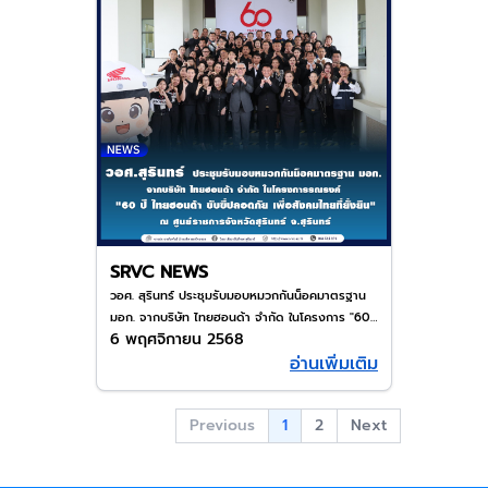
SRVC NEWS
วอศ. สุรินทร์ ประชุมรับมอบหมวกกันน็อคมาตรฐาน
มอก. จากบริษัท ไทยฮอนด้า จำกัด ในโครงการ "60
6 พฤศจิกายน 2568
ปี ไทยฮอนด้า ขับขี่ปลอดภัย เพื่อสังคมไทยยั่งยืน"
อ่านเพิ่มเติม
ณ ศูนย์ราชการจังหวัดสุรินทร์
1
Previous
2
Next