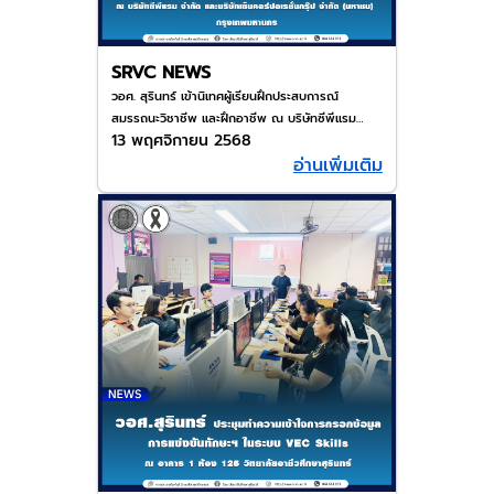
SRVC NEWS
วอศ. สุรินทร์ เข้านิเทศผู้เรียนฝึกประสบการณ์
สมรรถนะวิชาชีพ และฝึกอาชีพ ณ บริษัทซีพีแรม
13 พฤศจิกายน 2568
จำกัด และบริษัทเซ็นคอร์ปอเรชั่นกรุ๊ป จำกัด (มหาชน)
อ่านเพิ่มเติม