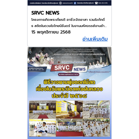
SRVC NEWS
โครงการเทิดพระเกียรติ อาชีวะจิตอาสา รวมใจภักดี
ธ สถิตในดวงใจไทยนิรันดร์ ในงานมหัศจรรย์งานช้าง
15 พฤศจิกายน 2568
สุรินทร์ 2568
อ่านเพิ่มเติม