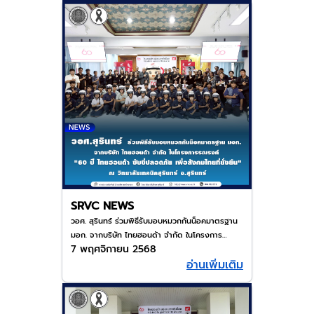
SRVC NEWS
วอศ. สุรินทร์ ร่วมพิธีรับมอบหมวกกันน็อคมาตรฐาน
มอก. จากบริษัท ไทยฮอนด้า จำกัด ในโครงการ
7 พฤศจิกายน 2568
รณรงค์ "60 ปี ไทยฮอนด้า ขับขี่ปลอดภัย เพื่อสังคม
อ่านเพิ่มเติม
ไทยที่ยั่งยืน" ณ วิทยาลัยเทคนิคสุรินทร์