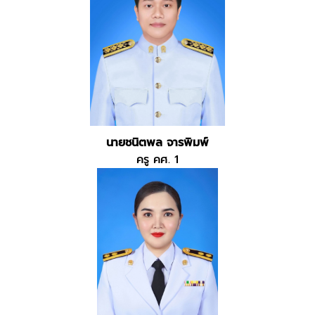
นายชนิตพล จารพิมพ์
ครู คศ. 1