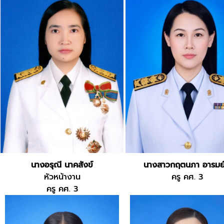
นางอรุณี นาคสังข์
นางสาวกฤตนภา อารมย์
หัวหน้างาน
ครู คศ. 3
ครู คศ. 3