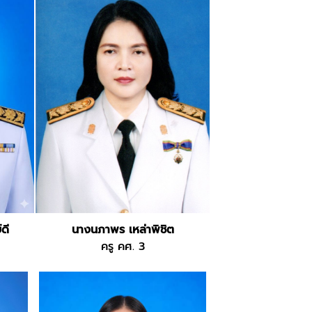
ดี
นางนภาพร เหล่าพิชิต
ครู คศ. 3