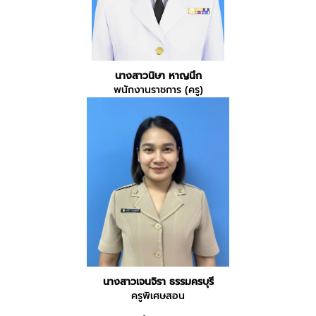
นางสาวนิษา หาญนึก
พนักงานราชการ (ครู)
นางสาวเจนจิรา ธรรมครบุรี
ครูพิเศษสอน