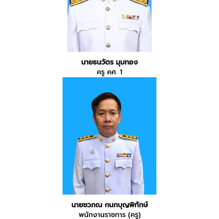
นายธนวัตร มุมทอง
ครู คศ. 1
นายชวภณ กนกบุญพิทักษ์
พนักงานราชการ (ครู)