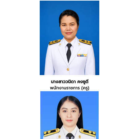
นางสาววนิดา คงชูดี
พนักงานราชการ (ครู)