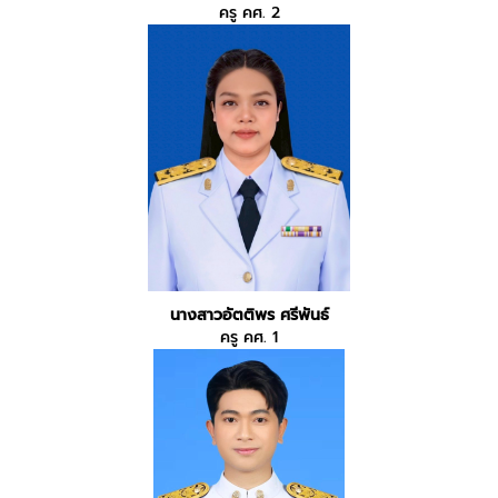
ครู คศ. 2
นางสาวอัตติพร​ ศรีพันธ์
ครู คศ. 1