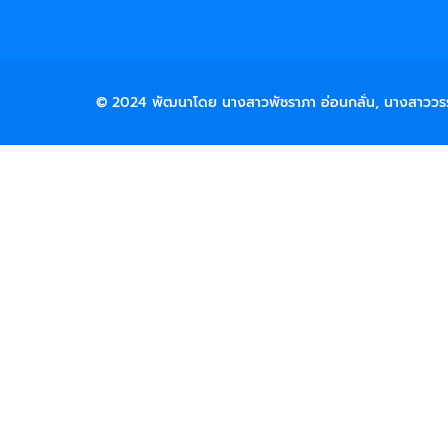
© 2024 พัฒนาโดย นางสาวพัชราภา อ่อนกลั่น, นางสาววร